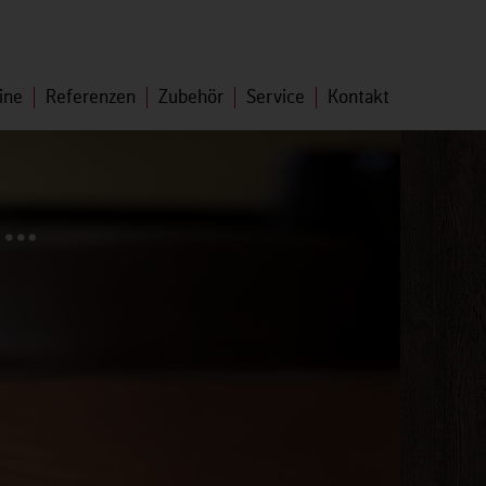
ine
Referenzen
Zubehör
Service
Kontakt