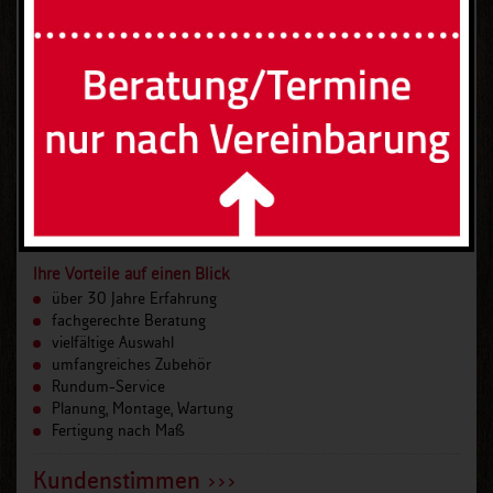
Ihre Vorteile auf einen Blick
über 30 Jahre Erfahrung
fachgerechte Beratung
vielfältige Auswahl
umfangreiches Zubehör
Rundum-Service
Planung, Montage, Wartung
Fertigung nach Maß
Kundenstimmen >>>