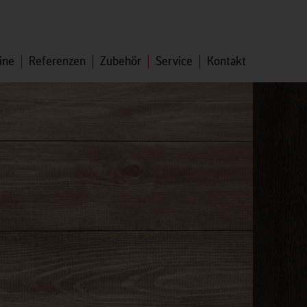
ine
Referenzen
Zubehör
Service
Kontakt