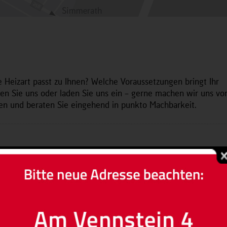
e Heizart passt zu Ihnen? Welche Voraussetzungen bringt Ihr
n Sie uns oder laden Sie uns ein – gerne machen wir uns vor
ngen und beraten Sie eingehend in punkto Machbarkeit.
 wir sprechen vorher darüber ...
en per Telefon nicht immer direkt für Sie da sein.
htige Fragen oder eine kompetente Baratung nehmen
die nötige Zeit für Sie.