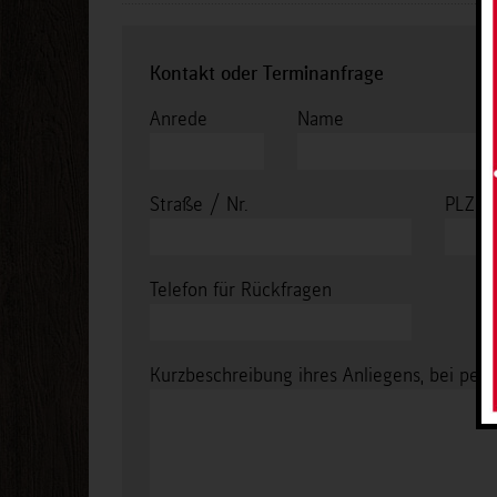
Kontakt oder Terminanfrage
Anrede
Name
Straße / Nr.
PLZ
Telefon für Rückfragen
Kurzbeschreibung ihres Anliegens, bei pers