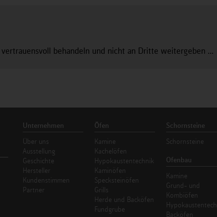
 vertrauensvoll behandeln und nicht an Dritte weitergeben ...
Unternehmen
Öfen
Schornsteine
Über uns
Kamine
Schornsteine
Ausstellung
Kachelöfen
Ofenbau
Geschichte
Hypokaustentechnik
Hersteller
Kaminöfen
Kamine
Kundenstimmen
Specksteinöfen
Grund- und
Partner
Grills
Kombiöfen
Herde und Backöfen
Hypokaustentech
Fundgrube
Backöfen