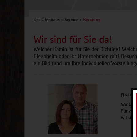
Das Ofenhaus
Service
Beratung
Wir sind für Sie da!
Welcher Kamin ist für Sie der Richtige? Welch
Eigenheim oder Ihr Unternehmen mit? Besuche
ein Bild rund um Ihre individuellen Vorstellu
Besser
Wir könn
Für wic
wir uns 