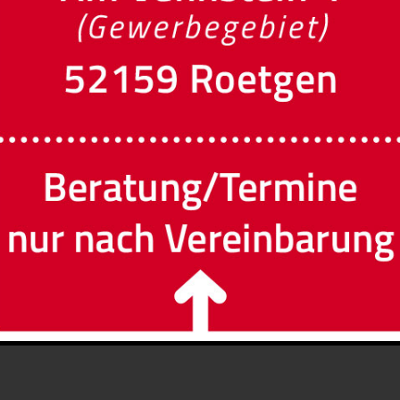
Vorname
Ort
Land
e-mail
önlicher Fachberatung bitte Terminwunsch mitteilen: