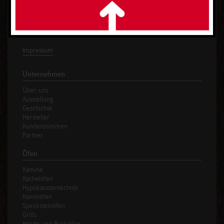
Tel.: +49 (0) 170 - 22 59 679
info@das-ofenhaus.de
Impressum
Unternehmen
Über uns
Ausstellung
Geschichte
Hersteller
Kundenstimmen
Partner
Öfen
Kamine
Kachelöfen
Hypokaustentechnik
Kaminöfen
Specksteinöfen
Grills
Herde und Backöfen