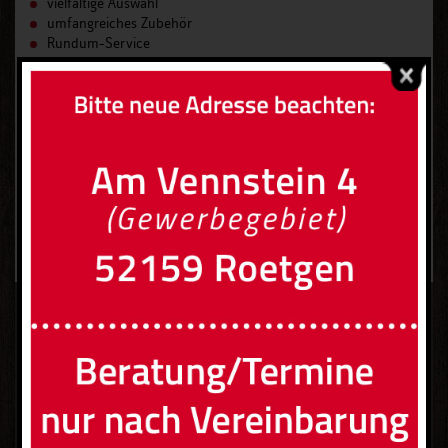
vielfältige Auswahl
umfangreiches Zubehör
Rundum-Service
Planung, Montage, Wartung
Fertigung nach Maß
Kundenstimmen >>>
Fundgrube >>>
reinschauen lohnt sich
Das Ofenhaus
Kachelofen- und Kaminbau Gesellschaft mbH
Am Vennstein 4 (Gewerbegebiet), 52159 Roetgen