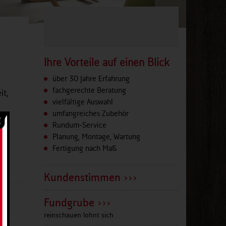
Ihre Vorteile auf einen Blick
über 30 Jahre Erfahrung
fachgerechte Beratung
it,
vielfältige Auswahl
umfangreiches Zubehör
n.
Rundum-Service
Planung, Montage, Wartung
ir
Fertigung nach Maß
er.
Kundenstimmen >>>
Fundgrube >>>
reinschauen lohnt sich