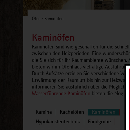
Öfen
»
Kaminöfen
Kaminöfen
Kaminöfen sind wie geschaffen für die schnel
zwischen den Heizperioden. Eine wunderschön
die Sie sich für Ihr Raumambiente wünschen. Au
bieten wir im Ofenhaus vielfältige Ausführungsv
Durch Aufsätze erzielen Sie verschiedene Wär
Erwärmung der Raumluft bis hin zur Heizwasse
informieren Sie ausführlich über die Möglich
Wasserführende Kaminöfen
bieten die Möglic
Kamine
Kachelöfen
Kaminöfen
Pel
Hypokaustentechnik
Fundgrube