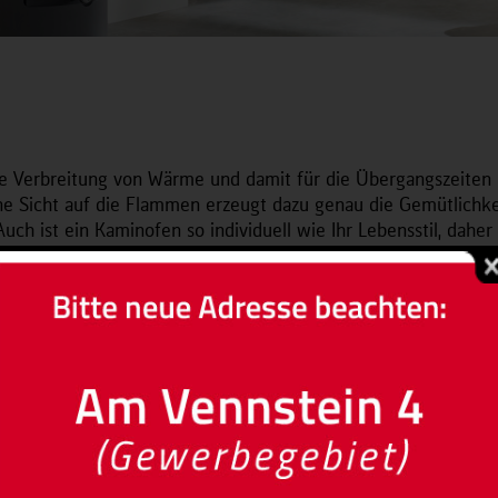
le Verbreitung von Wärme und damit für die Übergangszeiten
e Sicht auf die Flammen erzeugt dazu genau die Gemütlichke
ch ist ein Kaminofen so individuell wie Ihr Lebensstil, daher
arianten, die sich leicht in Ihre Einrichtung integrieren lasse
meeffekte – von lang anhaltender Strahlungswärme über die
rgewinnung. Lassen Sie sich von uns im Ofenhaus beraten: W
keiten zur Wärmenutzung.
hkeit neben dem Heizen auch die Aufbereitung von Warmwass
letöfen
Specksteinöfen
Grills
Herde und Backöfen