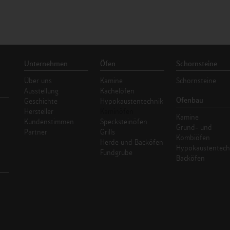
Unternehmen
Öfen
Schornsteine
Über uns
Kamine
Schornsteine
Ausstellung
Kachelöfen
Ofenbau
Geschichte
Hypokaustentechnik
Hersteller
Kaminöfen
Kamine
Kundenstimmen
Specksteinöfen
Grund- und
Partner
Grills
Kombiöfen
Herde und Backöfen
Hypokaustentech
Fundgrube
Backöfen