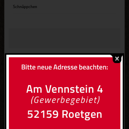
Schnäppchen
Ihre Vorteile auf einen Blick
über 30 Jahre Erfahrung
fachgerechte Beratung
vielfältige Auswahl
umfangreiches Zubehör
Rundum-Service
Planung, Montage, Wartung
Fertigung nach Maß
Kundenstimmen >>>
Fundgrube >>>