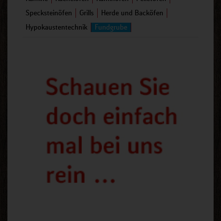
Specksteinöfen
Grills
Herde und Backöfen
Hypokaustentechnik
Fundgrube