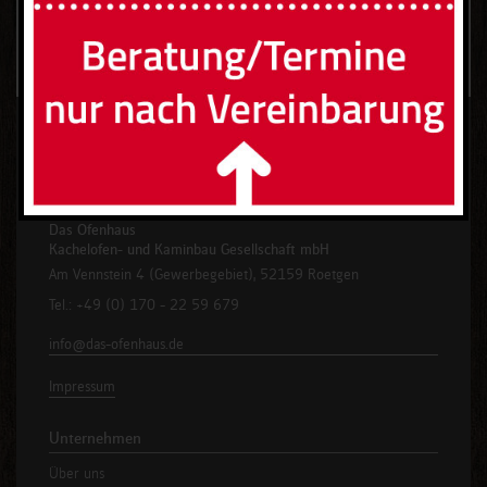
reinschauen lohnt sich
Das Ofenhaus
Kachelofen- und Kaminbau Gesellschaft mbH
Am Vennstein 4 (Gewerbegebiet), 52159 Roetgen
Tel.: +49 (0) 170 - 22 59 679
info@das-ofenhaus.de
Impressum
Unternehmen
Über uns